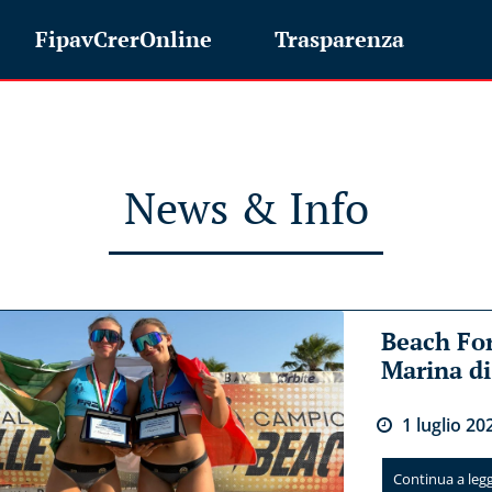
FipavCrerOnline
Trasparenza
News & Info
Beach For
Marina d
1
luglio
20
Continua a legge