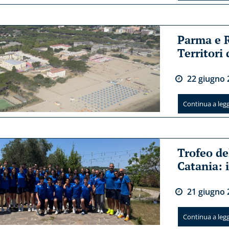
Parma e 
Territori
22
giugno
Continua a legge
Trofeo de
Catania: i
21
giugno
Continua a legge