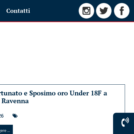
Contatti
tunato e Sposimo oro Under 18F a
i Ravenna
26
re ...