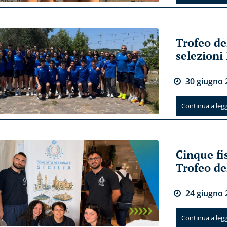
Trofeo de
selezioni
30
giugno
Continua a legge
Cinque fi
Trofeo de
24
giugno
Continua a legge