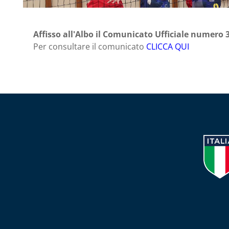
Affisso all'Albo il Comunicato Ufficiale numero 
Per consultare il comunicato
CLICCA QUI