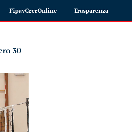
FipavCrerOnline
Trasparenza
ero 30