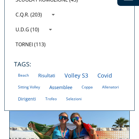
C.Q.R. (203)
U.D.G (10)
TORNEI (113)
TAGS:
Volley S3
Covid
Risultati
Beach
Assemblee
Sitting Volley
Coppa
Allenatori
Dirigenti
Trofeo
Selezioni