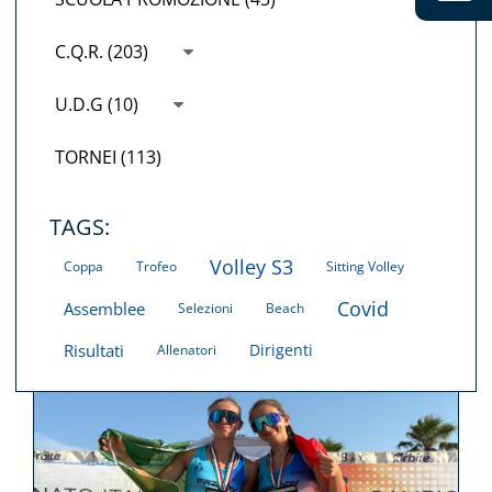
C.Q.R. (203)
U.D.G (10)
TORNEI (113)
TAGS:
Volley S3
Coppa
Trofeo
Sitting Volley
Covid
Assemblee
Selezioni
Beach
Risultati
Dirigenti
Allenatori