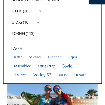
C.Q.R. (203)
U.D.G (10)
TORNEI (113)
TAGS:
Dirigenti
Trofeo
Selezioni
Coppa
Covid
Assemblee
Sitting Volley
Volley S3
Risultati
Beach
Allenatori