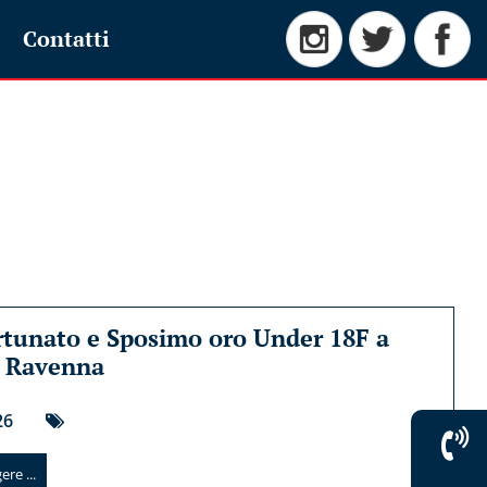
Contatti
tunato e Sposimo oro Under 18F a
i Ravenna
26
re ...