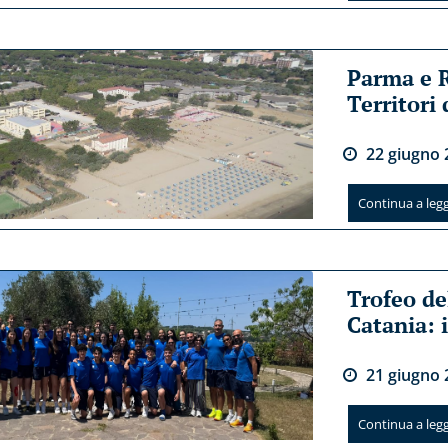
Parma e 
Territori
22
giugno
Continua a legge
Trofeo de
Catania: i
21
giugno
Continua a legge