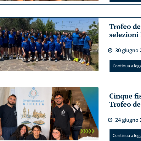
Trofeo de
selezioni
30
giugno
Continua a legge
Cinque fi
Trofeo de
24
giugno
Continua a legge