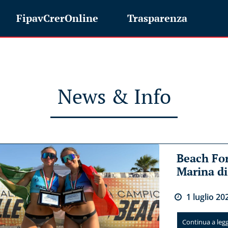
FipavCrerOnline
Trasparenza
News & Info
Beach For
Marina d
1
luglio
20
Continua a legge