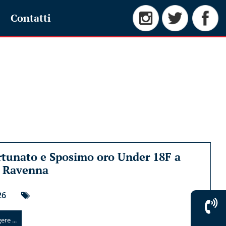
Contatti
tunato e Sposimo oro Under 18F a
i Ravenna
26
re ...