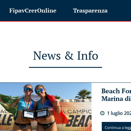
FipavCrerOnline
Trasparenza
News & Info
Beach For
Marina d
1
luglio
20
Continua a legge