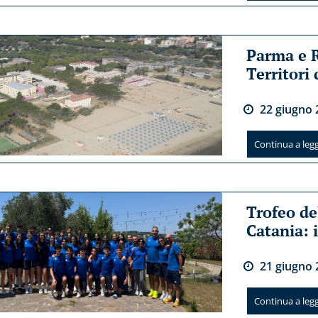
Parma e 
Territori
22
giugno
Continua a legge
Trofeo de
Catania: i
21
giugno
Continua a legge