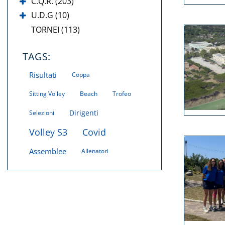
C.Q.R. (203)
U.D.G (10)
TORNEI (113)
TAGS:
Risultati
Coppa
Sitting Volley
Beach
Trofeo
Dirigenti
Selezioni
Volley S3
Covid
Assemblee
Allenatori