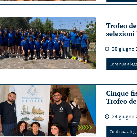
Trofeo de
selezioni
30
giugno
Continua a legge
Cinque fi
Trofeo de
24
giugno
Continua a legge