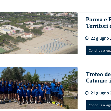
Parma e 
Territori
22
giugno
Continua a legge
Trofeo de
Catania: i
21
giugno
Continua a legge