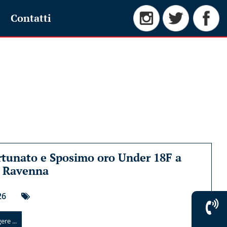
Contatti
tunato e Sposimo oro Under 18F a
i Ravenna
26
re ...