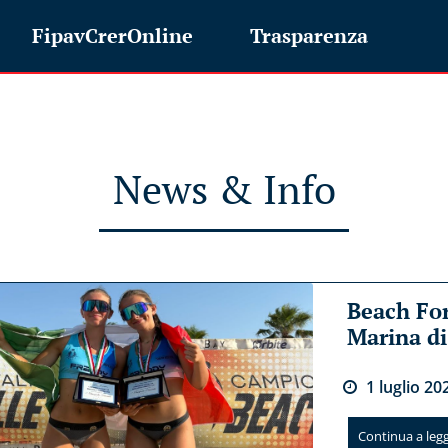
FipavCrerOnline
Trasparenza
News & Info
Beach For
Marina d
1
luglio
20
Continua a legge