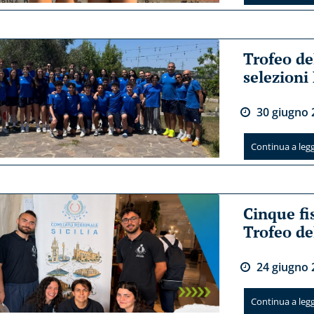
Trofeo de
selezioni
30
giugno
Continua a legge
Cinque fi
Trofeo de
24
giugno
Continua a legge