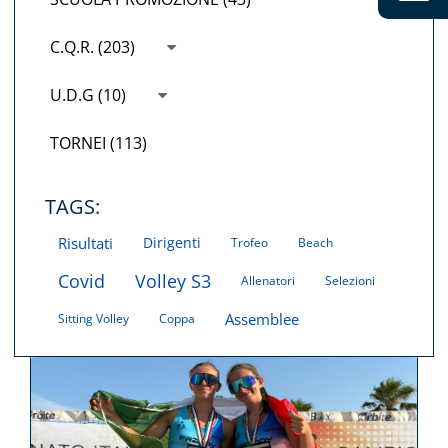
C.Q.R. (203)
U.D.G (10)
TORNEI (113)
TAGS:
Risultati
Dirigenti
Trofeo
Beach
Covid
Volley S3
Allenatori
Selezioni
Assemblee
Sitting Volley
Coppa