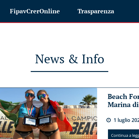
FipavCrerOnline
Trasparenza
News & Info
Beach For
Marina d
1
luglio
20
Continua a legge