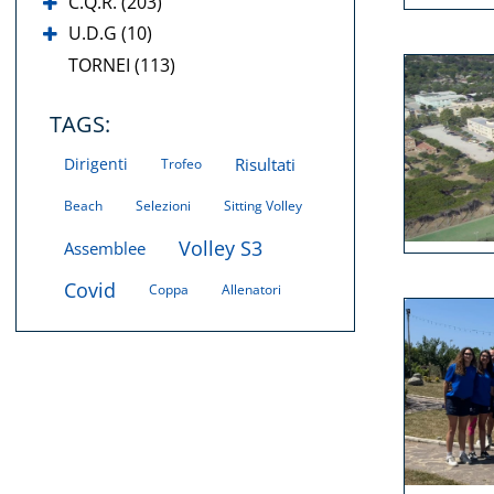
C.Q.R. (203)
U.D.G (10)
TORNEI (113)
TAGS:
Dirigenti
Risultati
Trofeo
Beach
Selezioni
Sitting Volley
Volley S3
Assemblee
Covid
Coppa
Allenatori