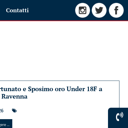
Contatti
tunato e Sposimo oro Under 18F a
i Ravenna
26
re ...