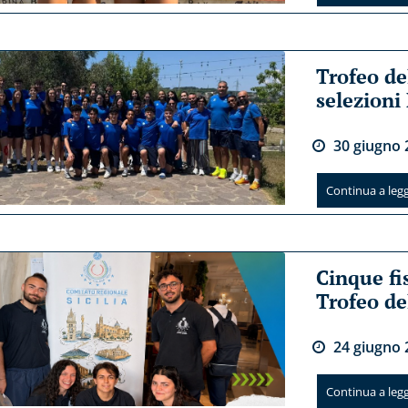
Trofeo de
selezioni
30
giugno
Continua a legge
Cinque fi
Trofeo de
24
giugno
Continua a legge