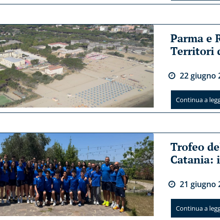
Parma e 
Territori
22
giugno
Continua a legge
Trofeo de
Catania: i
21
giugno
Continua a legge