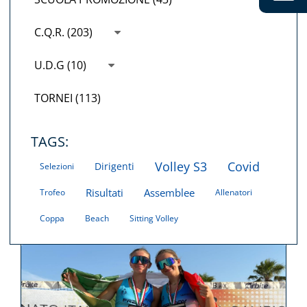
C.Q.R. (203)
U.D.G (10)
TORNEI (113)
TAGS:
Volley S3
Covid
Dirigenti
Selezioni
Risultati
Assemblee
Trofeo
Allenatori
Coppa
Beach
Sitting Volley