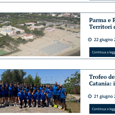
Parma e 
Territori
22
giugno
Continua a legge
Trofeo de
Catania: i
21
giugno
Continua a legge