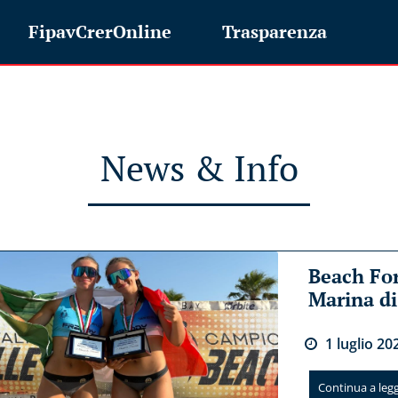
FipavCrerOnline
Trasparenza
News & Info
Beach For
Marina d
1
luglio
20
Continua a legge