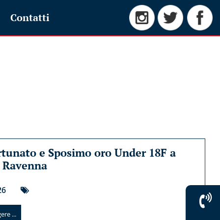
Contatti
tunato e Sposimo oro Under 18F a
i Ravenna
26
re ...