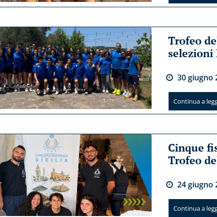
Trofeo de
selezioni
30
giugno
Continua a legge
Cinque fi
Trofeo de
24
giugno
Continua a legge