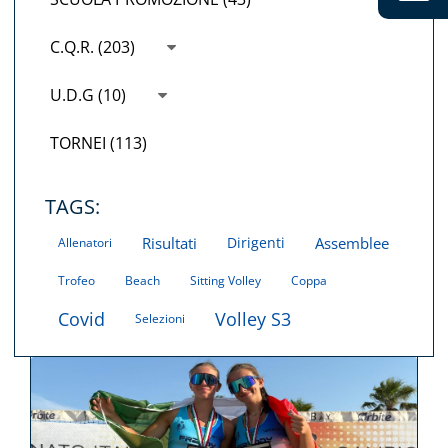
C.Q.R. (203)
U.D.G (10)
TORNEI (113)
TAGS:
Risultati
Dirigenti
Assemblee
Allenatori
Trofeo
Beach
Sitting Volley
Coppa
Covid
Volley S3
Selezioni