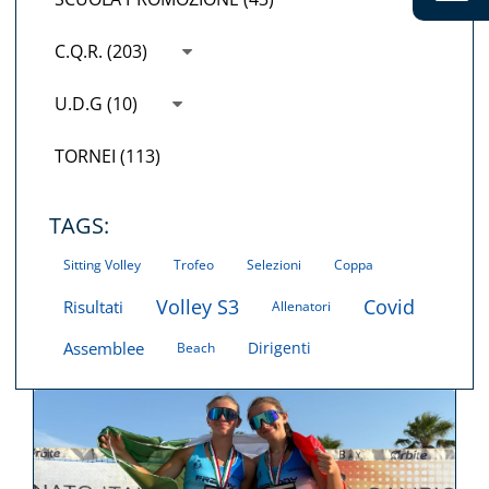
C.Q.R. (203)
U.D.G (10)
TORNEI (113)
TAGS:
Sitting Volley
Trofeo
Selezioni
Coppa
Volley S3
Covid
Risultati
Allenatori
Assemblee
Dirigenti
Beach