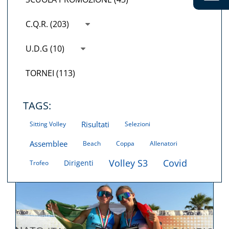
C.Q.R. (203)
U.D.G (10)
TORNEI (113)
TAGS:
Risultati
Sitting Volley
Selezioni
Assemblee
Beach
Coppa
Allenatori
Volley S3
Covid
Dirigenti
Trofeo