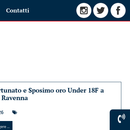
Contatti
tunato e Sposimo oro Under 18F a
i Ravenna
26
re ...