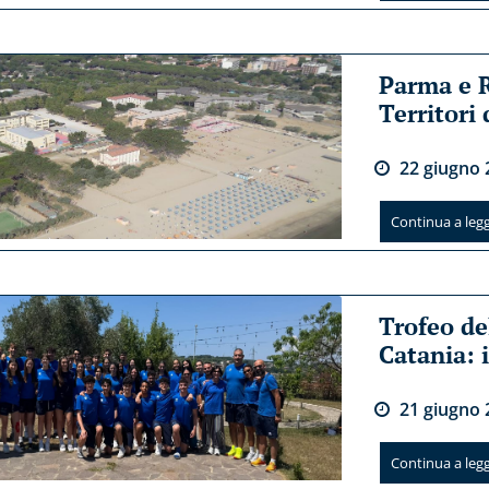
Parma e 
Territori
22
giugno
Continua a legge
Trofeo de
Catania: i
21
giugno
Continua a legge