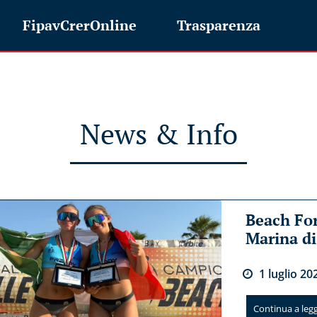
FipavCrerOnline
Trasparenza
News & Info
Beach For
Marina d
1
luglio
20
Continua a legge