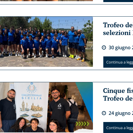
Trofeo de
selezioni
30
giugno
Continua a legge
Cinque fi
Trofeo de
24
giugno
Continua a legge